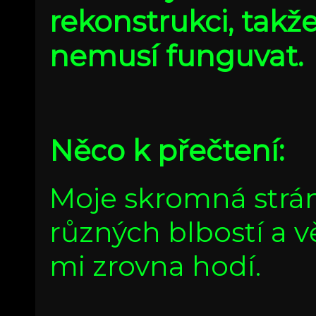
rekonstrukci, takže
nemusí funguvat.
Něco k přečtení:
Moje skromná strán
různých blbostí a vě
mi zrovna hodí.