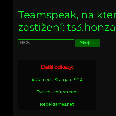
Teamspeak, na kte
zastižení: ts3.hon
Další odkazy:
ARK mód - Stargate SGA
Twitch - můj stream
Rebelgames.net